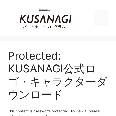
Skip
to
content
Menu
Protected:
KUSANAGI公式ロ
ゴ・キャラクターダ
ウンロード
This content is password-protected. To view it, please